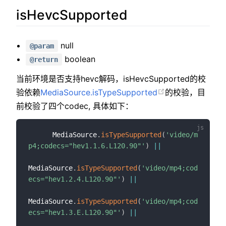
isHevcSupported
null
@param
boolean
@return
当前环境是否支持hevc解码，isHevcSupported的校
验依赖
MediaSource.isTypeSupported
的校验，目
前校验了四个codec, 具体如下：
      MediaSource
.
isTypeSupported
(
'video/m
p4;codecs="hev1.1.6.L120.90"'
)
||
MediaSource
.
isTypeSupported
(
'video/mp4;cod
ecs="hev1.2.4.L120.90"'
)
||
MediaSource
.
isTypeSupported
(
'video/mp4;cod
ecs="hev1.3.E.L120.90"'
)
||