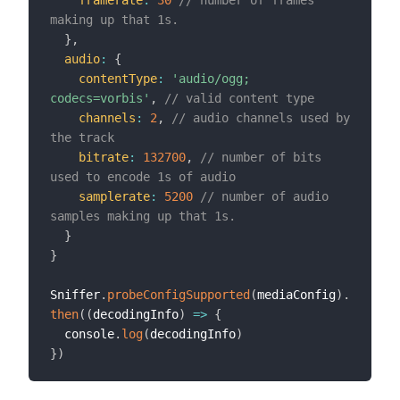
making up that 1s.
}
,
audio
:
{
contentType
:
'audio/ogg; 
codecs=vorbis'
,
// valid content type
channels
:
2
,
// audio channels used by 
the track
bitrate
:
132700
,
// number of bits 
used to encode 1s of audio
samplerate
:
5200
// number of audio 
samples making up that 1s.
}
}
Sniffer
.
probeConfigSupported
(
mediaConfig
)
.
then
(
(
decodingInfo
)
=>
{
  console
.
log
(
decodingInfo
)
}
)