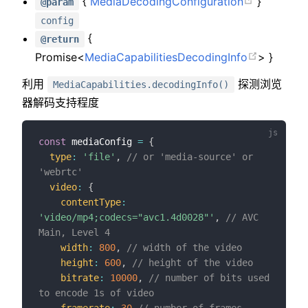
{
MediaDecodingConfiguration
}
@param
config
{
@return
Promise<
MediaCapabilitiesDecodingInfo
> }
利用
探测浏览
MediaCapabilities.decodingInfo()
器解码支持程度
const
 mediaConfig 
=
{
type
:
'file'
,
// or 'media-source' or 
'webrtc'
video
:
{
contentType
:
'video/mp4;codecs="avc1.4d0028"'
,
// AVC 
Main, Level 4
width
:
800
,
// width of the video
height
:
600
,
// height of the video
bitrate
:
10000
,
// number of bits used 
to encode 1s of video
framerate
:
30
// number of frames 