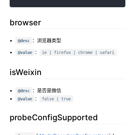
dash
dash.js
browser
无
缝
：浏览器类型
@desc
切
：
@value
ie | firefox | chrome | safari
换
isWeixin
：是否是微信
@desc
：
@value
false | true
probeConfigSupported