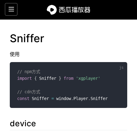
西
瓜
播
Sniffer
放
使用
器
HTML5
// npm方式
import
{
 Sniffer 
}
from
'xgplayer'
video
// cdn方式
video.js
const
 Sniffer 
=
 window
.
Player
.
播
device
放