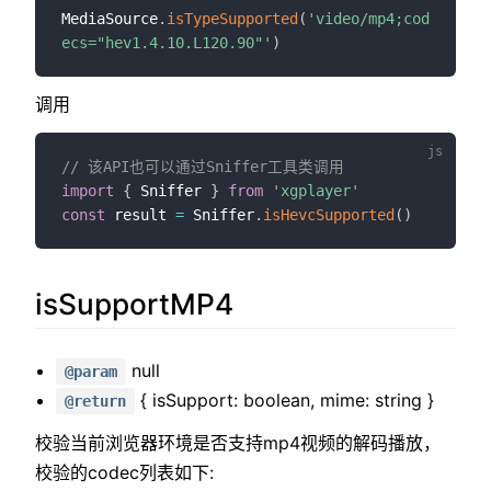
MediaSource
.
isTypeSupported
(
'video/mp4;cod
ecs="hev1.4.10.L120.90"'
)
调用
// 该API也可以通过Sniffer工具类调用
import
{
 Sniffer 
}
from
'xgplayer'
const
 result 
=
 Sniffer
.
isHevcSupported
(
)
isSupportMP4
null
@param
{ isSupport: boolean, mime: string }
@return
校验当前浏览器环境是否支持mp4视频的解码播放，
校验的codec列表如下: