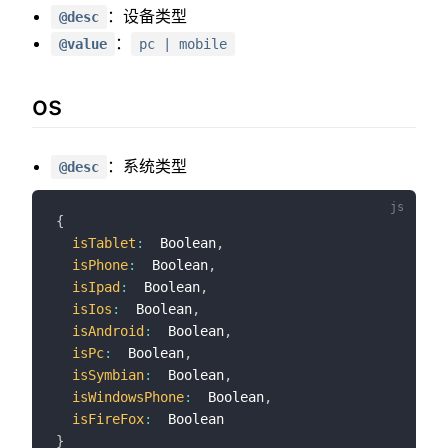
器
：设备类型
@desc
：
@value
pc | mobile
HTML5
播
os
放
：系统类型
@desc
器
mp4
{
isTablet
:
  Boolean
,
hls
isPhone
:
  Boolean
,
isIpad
:
  Boolean
,
hls.js
isIos
:
  Boolean
,
isAndroid
:
  Boolean
,
flv
isPc
:
  Boolean
,
isSymbian
:
  Boolean
,
flv.js
isWindowsPhone
:
  Boolean
,
isFireFox
:
}