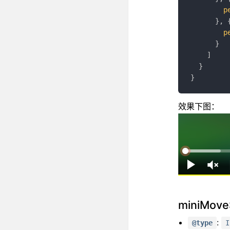
p
}
,
p
}
]
}
}
效果下图：
miniMove
:
@type
I