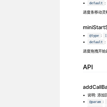
:
default
进度条移动灵敏
miniStart
:
@type
I
:
default
进度拖拽开始
API
addCallBa
说明: 添加
:
@param