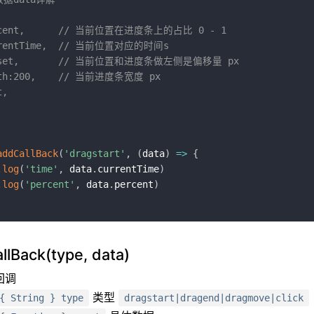
addCallBack
(
'dragstart'
,
(
data
)
=>
{
.
log
(
'time'
,
 data
.
currentTime
)
.
log
(
'percent'
,
 data
.
percent
)
lBack(type, data)
回调
类型
{ String } type
dragstart|dragend|dragmove|click