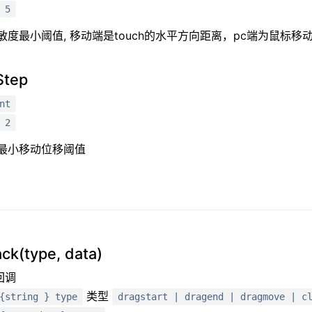
5
度最小阈值, 移动端是touch的水平方向距离，pc端为鼠标移
Step
nt
2
最小移动位移阈值
ck(type, data)
回调
类型
{string } type
dragstart | dragend | dragmove | c