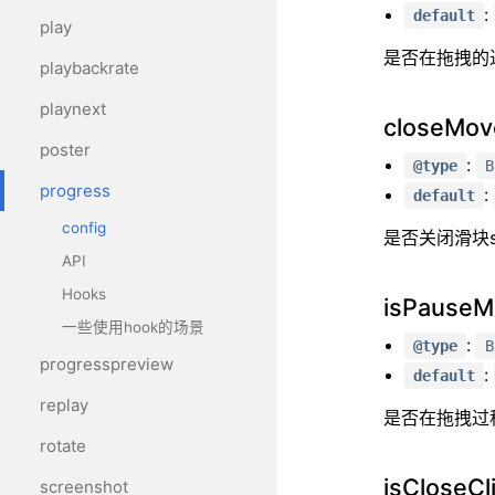
dash
:
default
play
dash.js
是否在拖拽的过程中
playbackrate
无
playnext
closeMo
缝
poster
:
@type
B
切
progress
:
default
config
换
是否关闭滑块s
API
Hooks
isPauseM
一些使用hook的场景
:
@type
B
progresspreview
:
default
replay
是否在拖拽过程
rotate
isCloseCl
screenshot