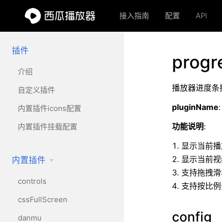
西
接入指南
配置
API
瓜
播
插件
progr
放
介绍
播放器进度条
自定义插件
器
pluginName
内置插件icons配置
HTML5
功能说明
:
内置插件挂载配置
video
显示当前播
video.js
显示当前视
内置插件
支持拖拽滑
播
controls
支持按比例
cssFullScreen
放
config
danmu