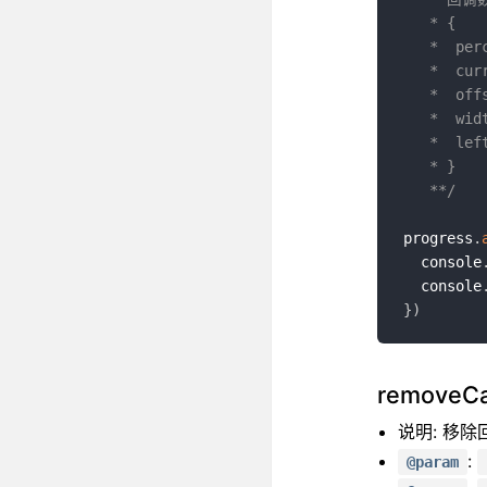
   * {

   *  percent,      // 当前位置在进度条上的占比 0 - 1

   *  currentTime,  // 当前位置对应的时间s

   *  offset,       // 当前位置和进度条做左侧是偏移量 px

   *  width:200,    // 当前进度条宽度 px

   *  left,

   * }

   **/
progress
.
  console
  console
}
)
removeCal
说明: 移除
:
@param