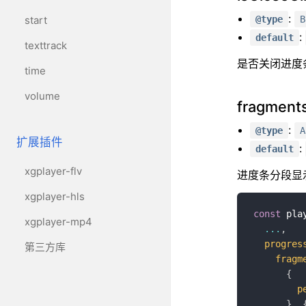
:
@type
B
start
:
default
texttrack
是否关闭进度条
time
volume
fragment
:
@type
A
扩展插件
:
default
xgplayer-flv
进度条分段显
xgplayer-hls
const
 pla
xgplayer-mp4
...
,
progres
第三方库
fragm
{
p
}
,