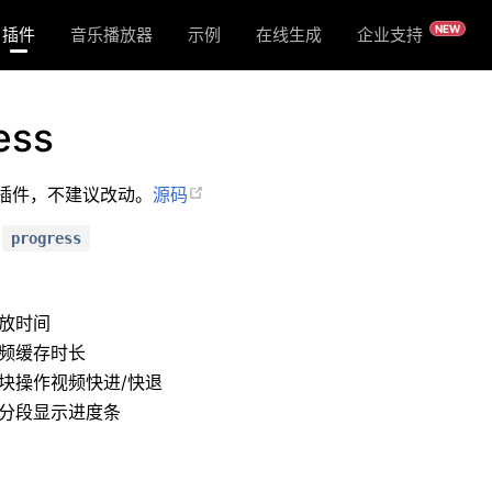
NEW
插件
音乐播放器
示例
在线生成
企业支持
关于
ess
插件，不建议改动。
源码
:
progress
放时间
频缓存时长
块操作视频快进/快退
分段显示进度条