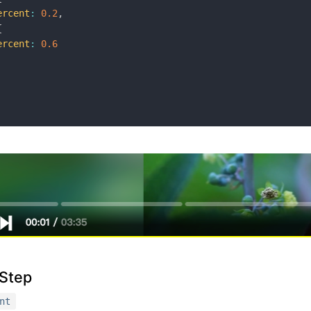
ercent
:
0.2
,
{
ercent
:
0.6
Step
nt