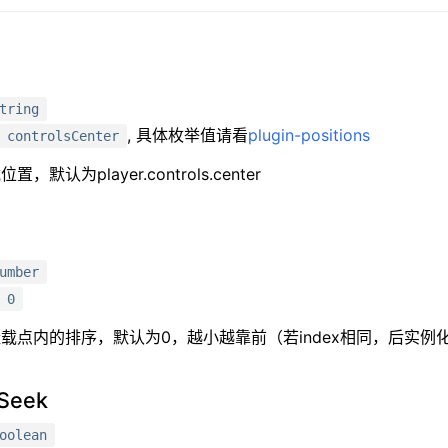
tring
, 具体枚举值请看
plugin-positions
controlsCenter
，默认为player.controls.center
umber
0
挂载点内的排序，默认为0，越小越靠前（若index相同，后实
gSeek
oolean