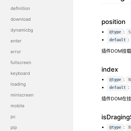
器
definition
HTML5
download
position
播
dynamicbg
:
@type
S
放
:
default
enter
插件DOM挂载位置
error
器
fullscreen
mp4
index
keyboard
hls
:
@type
N
loading
:
default
hls.js
miniscreen
插件DOM在
flv
mobile
isDragin
flv.js
pc
:
pip
@type
B