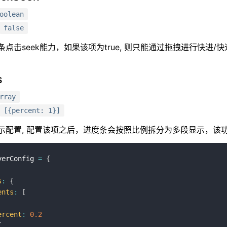
oolean
false
点击seek能力，如果该项为true, 则只能通过拖拽进行快进/
s
rray
[{percent: 1}]
示配置, 配置该项之后，进度条会按照比例拆分为多段显示，该
yerConfig 
=
{
s
:
{
ents
:
[
ercent
:
0.2
{