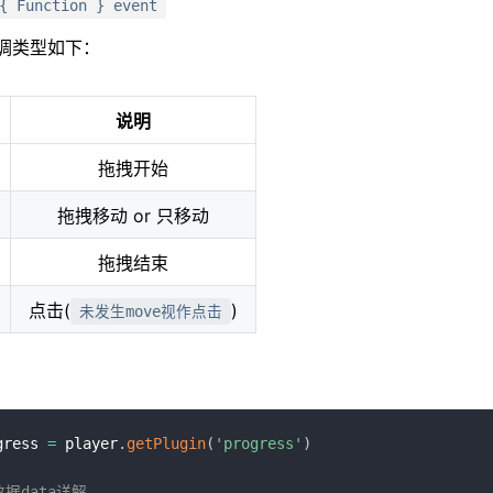
{ Function } event
调类型如下：
说明
拖拽开始
拖拽移动 or 只移动
拖拽结束
点击(
)
未发生move视作点击
gress 
=
 player
.
getPlugin
(
'progress'
)