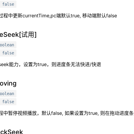
false
更新currentTime,pc端默认true, 移动端默认false
veSeek[试用]
oolean
false
eek能力，设置为true，则进度条无法快进/快退
oving
oolean
false
中暂停视频播放，默认false, 如果设置为true, 则在拖动进
ickSeek